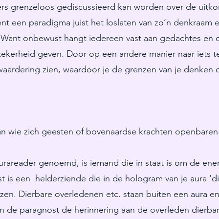
ders grenzeloos gediscussieerd kan worden over de uitk
ent een paradigma juist het loslaten van zo’n denkraam 
. Want onbewust hangt iedereen vast aan gedachtes en o
n)zekerheid geven. Door op een andere manier naar iets t
aardering zien, waardoor je de grenzen van je denken o
an wie zich geesten of bovenaardse krachten openbaren
rareader genoemd, is iemand die in staat is om de ene
t is een helderziende die in de hologram van je aura ‘d
lezen. Dierbare overledenen etc. staan buiten een aura 
an de paragnost de herinnering aan de overleden dierbar