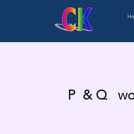
H
P & Q wo