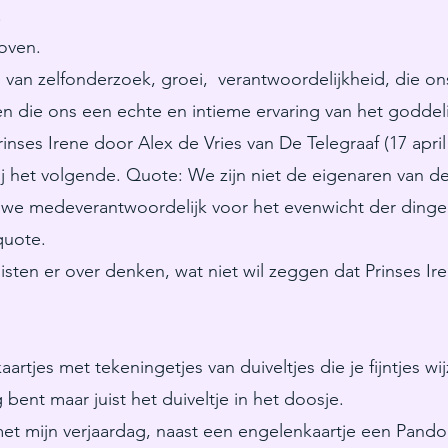
.
oven.
 van zelfonderzoek, groei, verantwoordelijkheid, die ons
, en die ons een echte en intieme ervaring van het goddel
inses Irene door Alex de Vries van De Telegraaf (17 apri
zij het volgende. Quote: We zijn niet de eigenaren van d
 we medeverantwoordelijk voor het evenwicht der dingen
quote.
isten er over denken, wat niet wil zeggen dat Prinses Ir
kaartjes met tekeningetjes van duiveltjes die je fijntjes 
 bent maar juist het duiveltje in het doosje.
 met mijn verjaardag, naast een engelenkaartje een Pando