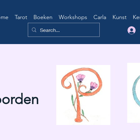
ome
Tarot
Boeken
Workshops
Carla
Kunst
Ke
orden