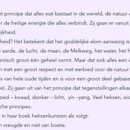
t principe dat alles wat bestaat in de wereld, de natuu
 de heilige energie die alles verbindt. Zij gaan er vanui
jkheid.
heid? Het betekent dat het goddelijke alom aanwezig is 
 aarde, de lucht, de maan, de Melkweg, het water, het he
antisch groot één geheel vormt. Maar dat ook alles een 
n met een groot respect en met eerbied voor de natuur e
s van hele oude tijden en is voor een groot deel gebase
). Zij gaan uit van het principe dat tegenstellingen elka
 goed – kwaad, donker – licht, yin –yang. Veel heksen, w
che principes.
t in haar boek heksenkunsten als volgt:
an vreugde en niet van boete.