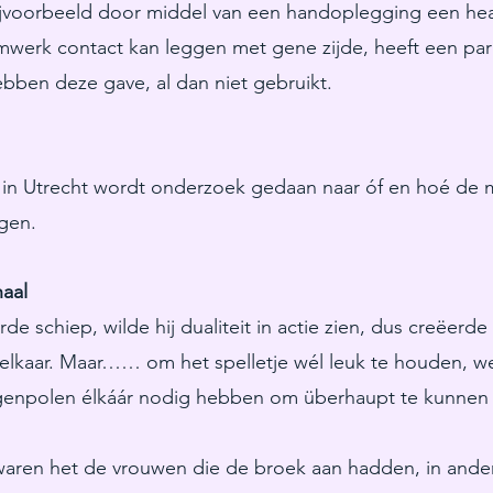
bijvoorbeeld door middel van een handoplegging een hea
werk contact kan leggen met gene zijde, heeft een pa
ben deze gave, al dan niet gebruikt.
t in Utrecht wordt onderzoek gedaan naar óf en hoé de me
gen.
haal
e schiep, wilde hij dualiteit in actie zien, dus creëerd
 elkaar. Maar…… om het spelletje wél leuk te houden, w
genpolen élkáár nodig hebben om überhaupt te kunnen 
aren het de vrouwen die de broek aan hadden, in ande