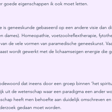
er goede eigenschappen ik ook moet letten.
is geneeskunde gebaseerd op een andere visie dan die 
 dames). Homeopathie, voetzoolreflextherapie, fytother
 van de vele vormen van paramedische geneeskunst. Va
rnaast wordt gewerkt met de lichaamseigen energie die g
odewoord dat ineens door een groep binnen ‘het spiritu
jk uit de wetenschap waar een paradigma een ander wo
schap heeft men behoefte aan duidelijk omschreven e
derzoek gedaan moet worden.