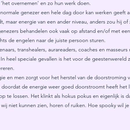
en ‘het overnemen’ en zo hun werk doen.
anormale genezer een hele dag door kan werken geeft aan
dt, maar energie van een ander niveau, anders zou hij of 
 genezers behandelen ook vaak op afstand en/of met een
chts de engelen naar de juiste persoon sturen.
enaars, transhealers, aurareaders, coaches en masseurs
n heel speciale gevallen is het voor de geestenwereld 
reren.
ie en men zorgt voor het herstel van de doorstroming 
n doordat de energie weer goed doorstroomt heeft het 
 te lossen. Het klinkt als hokus pokus en eigenlijk is 
t wij niet kunnen zien, horen of ruiken. Hoe spooky wil j