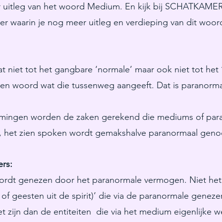
 uitleg van het woord Medium. En kijk bij SCHATKAMER 
r waarin je nog meer uitleg en verdieping van dit woord
at niet tot het gangbare ‘normale’ maar ook niet tot he
een woord wat die tussenweg aangeeft. Dat is paranor
mingen worden de zaken gerekend die mediums of para
’s, het zien spoken wordt gemakshalve paranormaal gen
ers:
wordt genezen door het paranormale vermogen. Niet het
 of geesten uit de spirit)’ die via de paranormale geneze
 zijn dan de entiteiten die via het medium eigenlijke 