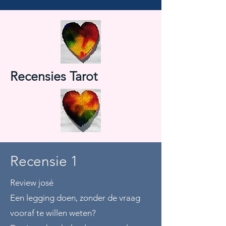
Recensies Tarot
Recensie 1
Review josé
Een legging doen, zonder de vraag
vooraf te willen weten?