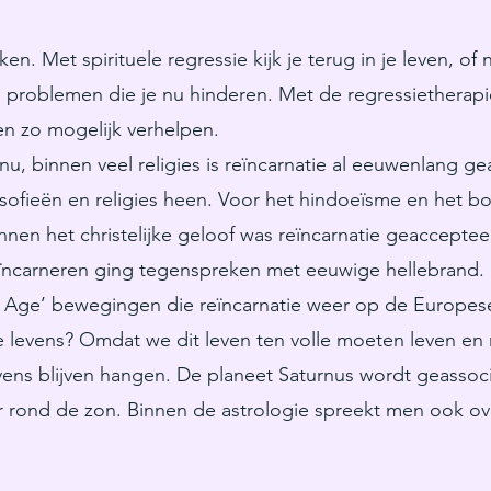
en. Met spirituele regressie kijk je terug in je leven, of
n problemen die je nu hinderen. Met de regressietherap
en zo mogelijk verhelpen.
n nu, binnen veel religies is reïncarnatie al eeuwenlang g
ilosofieën en religies heen. Voor het hindoeïsme en het 
Binnen het christelijke geloof was reïncarnatie geaccepte
ïncarneren ging tegenspreken met eeuwige hellebrand.
w Age’ bewegingen die reïncarnatie weer op de Europes
levens? Omdat we dit leven ten volle moeten leven en 
vens blijven hangen. De planeet Saturnus wordt geassoc
r rond de zon. Binnen de astrologie spreekt men ook ove