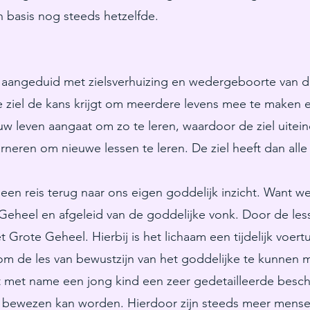
in basis nog steeds hetzelfde.
 aangeduid met zielsverhuizing en wedergeboorte van d
e ziel de kans krijgt om meerdere levens mee te maken e
w leven aangaat om zo te leren, waardoor de ziel uiteinde
arneren om nieuwe lessen te leren. De ziel heeft dan alle
 een reis terug naar ons eigen goddelijk inzicht. Want we
Geheel en afgeleid van de goddelijke vonk. Door de l
 Grote Geheel. Hierbij is het lichaam een tijdelijk voertu
 om de les van bewustzijn van het goddelijke te kunnen 
 met name een jong kind een zeer gedetailleerde besch
ail bewezen kan worden. Hierdoor zijn steeds meer mense