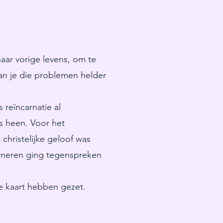
 naar vorige levens, om te
an je die problemen helder
s reïncarnatie al
es heen. Voor het
christelijke geloof was
arneren ging tegenspreken
e kaart hebben gezet.