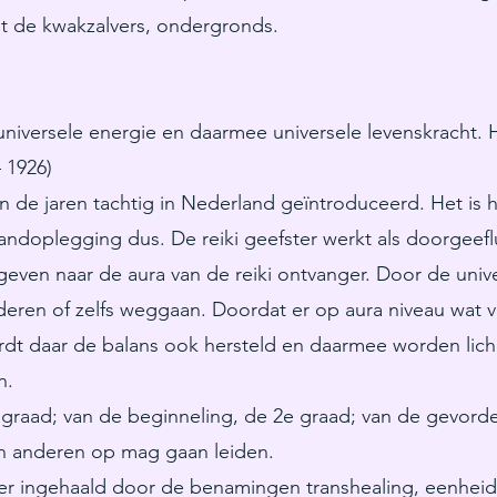
et de kwakzalvers, ondergronds.
universele energie en daarmee universele levenskracht. 
 1926)
an de jaren tachtig in Nederland geïntroduceerd. Het is
andoplegging dus. De reiki geefster werkt als doorgeefl
even naar de aura van de reiki ontvanger. Door de unive
deren of zelfs weggaan. Doordat er op aura niveau wat v
ordt daar de balans ook hersteld en daarmee worden lich
n.
e graad; van de beginneling, de 2e graad; van de gevord
n anderen op mag gaan leiden.
meer ingehaald door de benamingen transhealing, eenhei