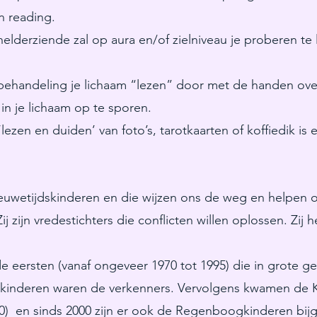
n reading.
elderziende zal op aura en/of zielniveau je proberen te
 behandeling je lichaam “lezen” door met de handen over
in je lichaam op te sporen.
ezen en duiden’ van foto’s, tarotkaarten of koffiedik is 
uwetijdskinderen en die wijzen ons de weg en helpen 
j zijn vredestichters die conflicten willen oplossen. Zi
e eersten (vanaf ongeveer 1970 tot 1995) die in grote 
kinderen waren de verkenners. Vervolgens kwamen de Kri
00) en sinds 2000 zijn er ook de Regenboogkinderen bi