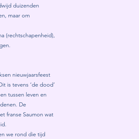
ldwijd duizenden
gen, maar om
ma (rechtschapenheid),
ngen.
ksen nieuwjaarsfeest
Dit is tevens ‘de dood’
len tussen leven en
ledenen. De
het franse Saumon wat
id.
n we rond die tijd