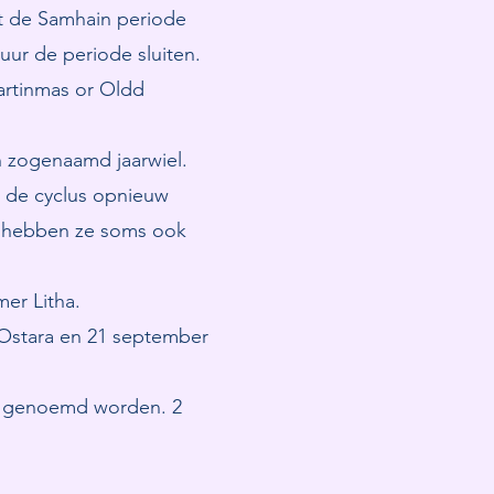
it de Samhain periode
ur de periode sluiten.
artinmas or Oldd
 zogenaamd jaarwiel.
 de cyclus opnieuw
 en hebben ze soms ook
er Litha.
 Ostara en 21 september
n) genoemd worden. 2