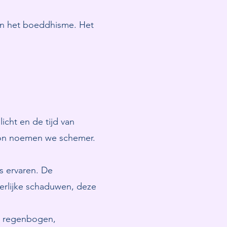
nen het boeddhisme. Het
icht en de tijd van
e zon noemen we schemer.
s ervaren. De
derlijke schaduwen, deze
n regenbogen,