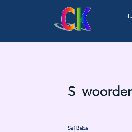
H
S woorde
Sai Baba