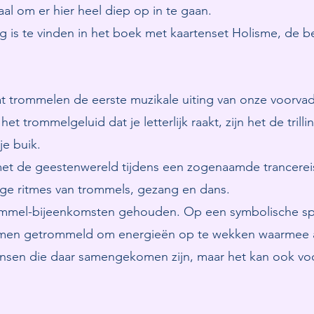
al om er hier heel diep op in te gaan.
g is te vinden in het boek met kaartenset Holisme, de b
t trommelen de eerste muzikale uiting van onze voorva
et trommelgeluid dat je letterlijk raakt, zijn het de trill
je buik.
t de geestenwereld tijdens een zogenaamde trancereis
e ritmes van trommels, gezang en dans.
mel-bijeenkomsten gehouden. Op een symbolische spir
men getrommeld om energieën op te wekken waarmee 
ensen die daar samengekomen zijn, maar het kan ook voo