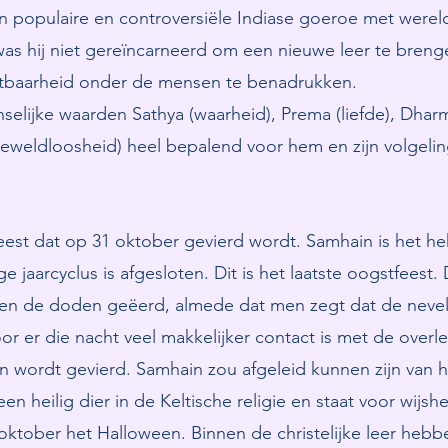
een populaire en controversiële Indiase goeroe met were
was hij niet gereïncarneerd om een nieuwe leer te bren
tbaarheid onder de mensen te benadrukken.
selijke waarden Sathya (waarheid), Prema (liefde), Dhar
geweldloosheid) heel bepalend voor hem en zijn volgeli
est dat op 31 oktober gevierd wordt. Samhain is het he
 jaarcyclus is afgesloten. Dit is het laatste oogstfeest. 
rden de doden geëerd, almede dat men zegt dat de neve
or er die nacht veel makkelijker contact is met de over
 wordt gevierd. Samhain zou afgeleid kunnen zijn van 
n heilig dier in de Keltische religie en staat voor wijshe
ktober het Halloween. Binnen de christelijke leer hebbe