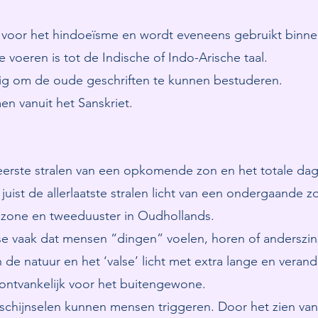
aal voor het hindoeïsme en wordt eveneens gebruikt bin
e voeren is tot de Indische of Indo-Arische taal.
dig om de oude geschriften te kunnen bestuderen.
 vanuit het Sanskriet.
eerste stralen van een opkomende zon en het totale dagl
 juist de allerlaatste stralen licht van een ondergaand
t zone en tweeduuster in Oudhollands.
se vaak dat mensen “dingen” voelen, horen of anderszin
 de natuur en het ‘valse’ licht met extra lange en veran
ntvankelijk voor het buitengewone.
schijnselen kunnen mensen triggeren. Door het zien va