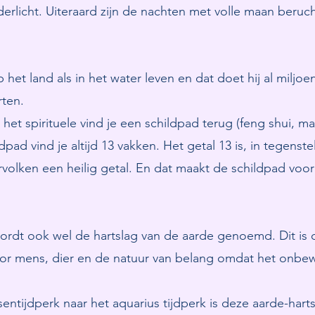
erlicht. Uiteraard zijn de nachten met volle maan beruch
het land als in het water leven en dat doet hij al miljo
rten.
 het spirituele vind je een schildpad terug (feng shui, ma
pad vind je altijd 13 vakken. Het getal 13 is, in tegenste
rvolken een heilig getal. En dat maakt de schildpad voor 
dt ook wel de hartslag van de aarde genoemd. Dit is de
 voor mens, dier en de natuur van belang omdat het onbe
sentijdperk naar het aquarius tijdperk is deze aarde-ha