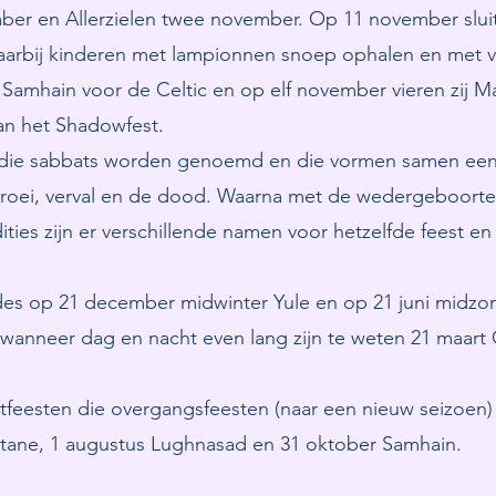
mber en Allerzielen twee november. Op 11 november slu
aarbij kinderen met lampionnen snoep ophalen en met vu
Samhain voor de Celtic en op elf november vieren zij M
an het Shadowfest.
en die sabbats worden genoemd en die vormen samen een
groei, verval en de dood. Waarna met de wedergeboorte
dities zijn er verschillende namen voor hetzelfde feest
es op 21 december midwinter Yule en op 21 juni midzom
wanneer dag en nacht even lang zijn te weten 21 maart
gstfeesten die overgangsfeesten (naar een nieuw seizoe
Beltane, 1 augustus Lughnasad en 31 oktober Samhain.